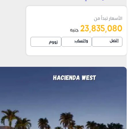
الأسعار تبدأ من
23,835,080
جنيه
اتصل
واتساب
زووم