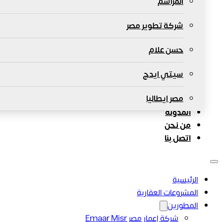
المراسم
شركة تطوير مصر
حسن علام
سيتي ايدج
مصر ايطاليا
المدونة
من نحن
اتصل بنا
الرئيسية
المشروعات العقارية
المطورين
شركة إعمار مصر Emaar Misr