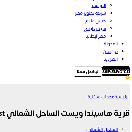
المراسم
شركة تطوير مصر
حسن علام
سيتي ايدج
مصر ايطاليا
المدونة
من نحن
اتصل بنا
01126779997
تواصل معنا
0
الرئيسية
وحدات سكنية
قرية هاسيندا ويست الساحل الشمالي Hacienda west
الساحل الشمالي