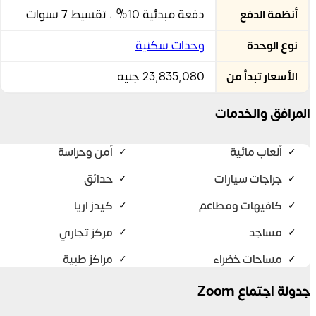
دفعة مبدئية 10% ، تقسيط 7 سنوات
أنظمة الدفع
وحدات سكنية
نوع الوحدة
23,835,080 جنيه
الأسعار تبدأ من
المرافق والخدمات
ألعاب مائية
أمن وحراسة
✓
✓
جراجات سيارات
حدائق
✓
✓
كافيهات ومطاعم
كيدز اريا
✓
✓
مساجد
مركز تجاري
✓
✓
مساحات خضراء
مراكز طبية
✓
✓
جدولة اجتماع Zoom