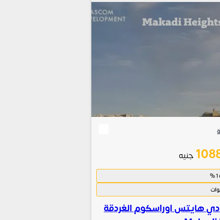
ة
108
جنيه
دي هايتس اوراسكوم الغردقة