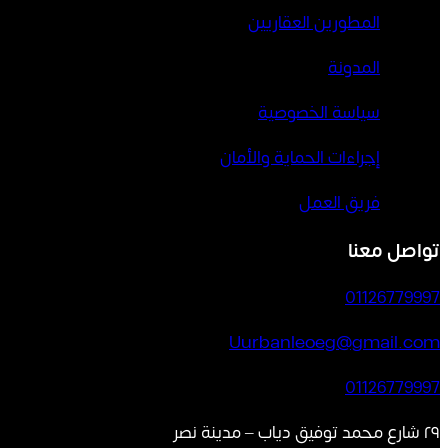
المطورين العقاريين
المدونة
سياسة الخصوصية
إجراءات الحماية والأمان
فريق العمل
تواصل معنا
01126779997
Uurbanleoeg@gmail.com
01126779997
٢٩ شارع محمد توفيق دياب – مدينة نصر