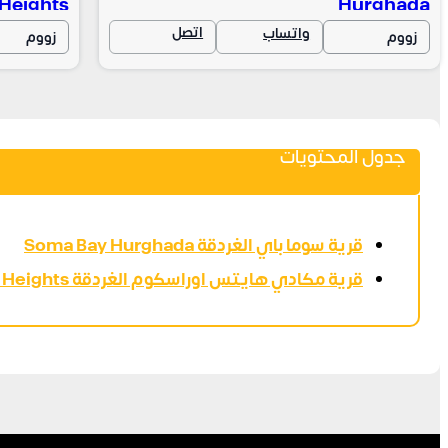
Heights
Hurghada
اتصل
واتساب
زووم
زووم
جدول المحتويات
قرية سوما باي الغردقة Soma Bay Hurghada
قرية مكادي هايتس اوراسكوم الغردقة Makadi Heights