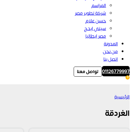
المراسم
شركة تطوير مصر
حسن علام
سيتي ايدج
مصر ايطاليا
المدونة
من نحن
اتصل بنا
01126779997
تواصل معنا
0
الرئيسية
الغردقة