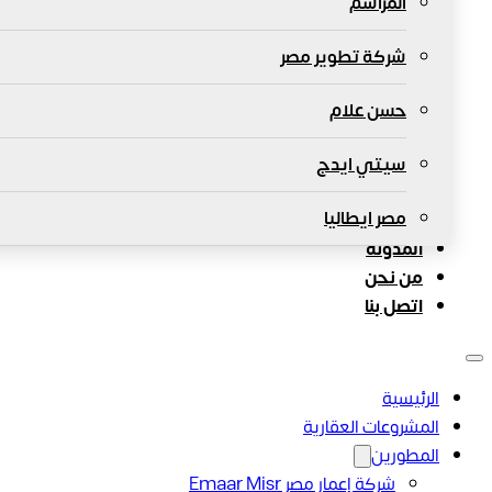
المراسم
شركة تطوير مصر
حسن علام
سيتي ايدج
مصر ايطاليا
المدونة
من نحن
اتصل بنا
الرئيسية
المشروعات العقارية
المطورين
شركة إعمار مصر Emaar Misr