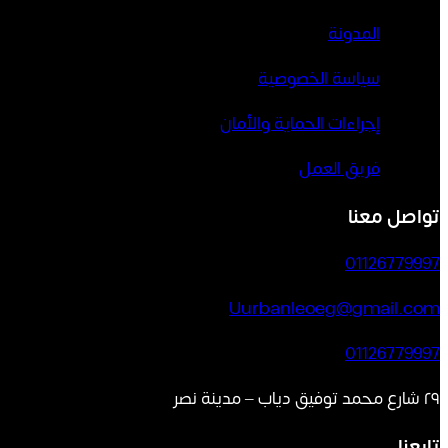
المدونة
سياسة الخصوصية
إجراءات الحماية والأمان
فريق العمل
تواصل معنا
01126779997
Uurbanleoeg@gmail.com
01126779997
٢٩ شارع محمد توفيق دياب – مدينة نصر
تابعنا