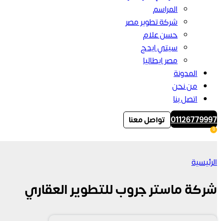
المراسم
شركة تطوير مصر
حسن علام
سيتي ايدج
مصر ايطاليا
المدونة
من نحن
اتصل بنا
01126779997
تواصل معنا
0
الرئيسية
شركة ماستر جروب للتطوير العقاري