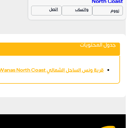
North Coast
اتصل
واتساب
زووم
جدول المحتويات
قرية ونس الساحل الشمالي Wanas North Coast