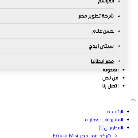
المراسم
شركة تطوير مصر
حسن علام
سيتي ايدج
مصر ايطاليا
المدونة
من نحن
اتصل بنا
الرئيسية
المشروعات العقارية
المطورين
شركة إعمار مصر Emaar Misr