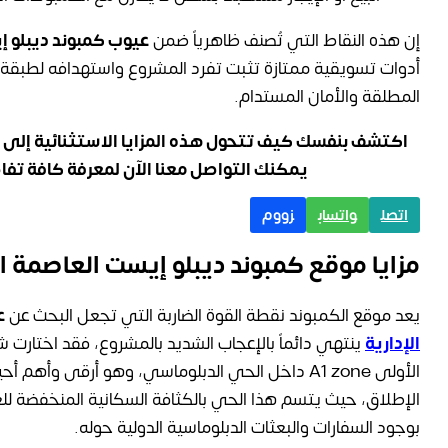
إن هذه النقاط التي تُصنف ظاهرياً ضمن
عيوب كمبوند ديبلو إ
أدوات تسويقية ممتازة تثبت تفرد المشروع واستهدافه لطبقة
المطلقة والأمان المستدام.
اكتشف بنفسك كيف تتحول هذه المزايا الاستثنائية إلى
يمكنك التواصل معنا الآن لمعرفة كافة تفا
اتصل
واتساب
زووم
مزايا موقع كمبوند ديبلو إيست العاصمة ا
يعد موقع الكمبوند نقطة القوة الضاربة التي تجعل البحث عن
ع
الإدارية
ينتهي دائماً بالإعجاب الشديد بالمشروع، فقد اختارت ش
الأولى A1 zone داخل الحي الدبلوماسي، وهو أرقى وأهم
الإطلاق، حيث يتسم هذا الحي بالكثافة السكانية المنخفضة للغ
بوجود السفارات والبعثات الدبلوماسية الدولية حوله.