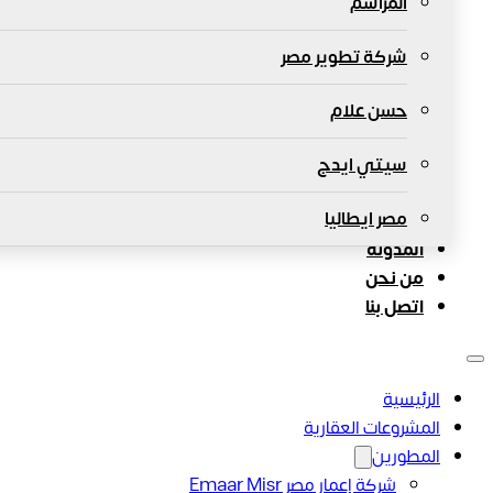
المراسم
شركة تطوير مصر
حسن علام
سيتي ايدج
مصر ايطاليا
المدونة
من نحن
اتصل بنا
الرئيسية
المشروعات العقارية
المطورين
شركة إعمار مصر Emaar Misr