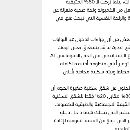
خصصت 20% فقط من المساحة الكلية للمباني والإنشاءات، بينما تركت الـ 80% المتبقية
جعل من الكمبوند واحة صحية منعزلة عن
والراحة النفسية التي تبحث عنها في
ض من أن إجراءات الدخول عبر البوابات
حقق الصارم ما قد يستغرق بعض الوقت
للزوار، ولكن هذا العيب الظاهري يعود إلى موقع المشروع الاستراتيجي في الحي الدبلوماسي A1
ني توفير أعلى منظومة أمنية متكاملة
منح عائلتك أماناً مطلقاً وبيئة سكنية محاطة بأعلى
باحثون عن شقق سكنية صغيرة الحجم أن
التصميم الذي جعل نسبة الفلل في الكمبوند تصل إلى 80% مقابل 20% فقط للشقق السكنية
قيمة الاجتماعية والطبقية للكمبوند،
مستثمر الذي يمتلك شقة داخل ديبلو
ر الذي يرفع من القيمة السوقية لإعادة
تقليدية.