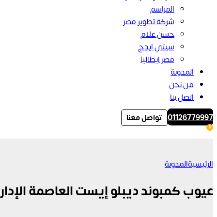
المراسم
شركة تطوير مصر
حسن علام
سيتي ايدج
مصر ايطاليا
المدونة
من نحن
اتصل بنا
01126779997
تواصل معنا
0
الرئيسية
المدونة
عيوب كمبوند ديبلو إيست العاصمة الإدار