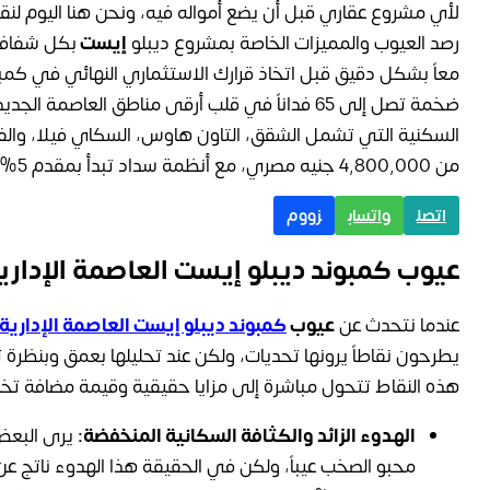
لأي مشروع عقاري قبل أن يضع أمواله فيه، ونحن هنا اليوم لنقد
رصد العيوب والمميزات الخاصة بمشروع ديبلو
إيست
بكل شفافي
معاً بشكل دقيق قبل اتخاذ قرارك الاستثماري النهائي في كم
ضخمة تصل إلى 65 فداناً في قلب أرقى مناطق العاصمة 
السكنية التي تشمل الشقق، التاون هاوس، السكاي فيلا، والفيل
من 4,800,000 جنيه مصري، مع أنظمة سداد تبدأ بمقدم 5% فقط.
اتصل
واتساب
زووم
عيوب كمبوند ديبلو إيست العاصمة الإداري
عندما نتحدث عن
عيوب
كمبوند ديبلو إيست العاصمة الإدارية
يطرحون نقاطاً يرونها تحديات، ولكن عند تحليلها بعمق وبنظرة
هذه النقاط تتحول مباشرة إلى مزايا حقيقية وقيمة مضافة تخ
الهدوء الزائد والكثافة السكانية المنخفضة:
يرى البعض 
محبو الصخب عيباً، ولكن في الحقيقة هذا الهدوء ناتج ع