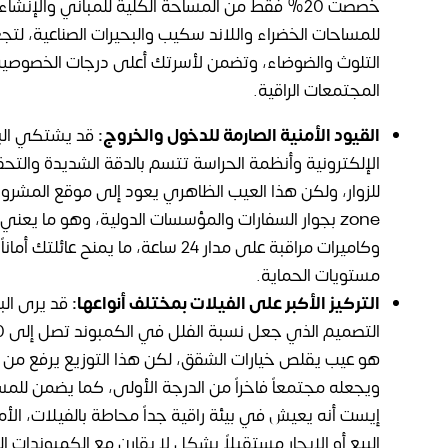
للمساحات الخضراء واللاند سكيب والبحيرات الصناعية، لت
التلوث والضوضاء، وتضمن لأسرتك أعلى درجات الخصوصية 
المجتمعات الراقية.
القيود الأمنية الصارمة للدخول والخروج:
قد يشتكي البع
الإلكترونية وأنظمة الحراسة تتسم بالدقة الشديدة والت
zone بجوار السفارات والمؤسسات الدولية، وهو ما يع
وكاميرات مراقبة على مدار 24 ساعة، ما ي
مستويات الحماية.
التركيز الأكبر على الفيلات بمختلف أنواعها:
قد يرى ال
هو عيب يقلص خيارات الشقق، لكن هذا التوزيع يرفع من ال
ويجعله مجتمعاً فاخراً من الدرجة الأولى، كما يضمن لل
إيست أنه يعيش في بيئة راقية جداً محاطة بالفيلات، الأم
البيع أو الإيجار مستقبلاً بشكل لا يقارن مع الكمبوندات ال